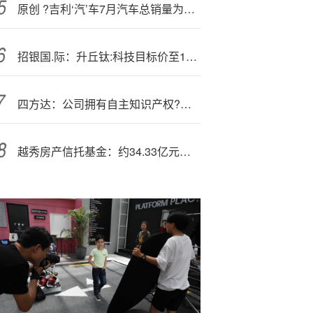
原创 ?吉利‘汽’车7月汽车总销量为23.77万部 同比增长约58%
招银国.际：升丘钛:科技目标价至14.5港元 看好非手机业务增长潜力
四方达：公司拥有自主知识产权?的MPCVD设备技术和CVD金刚石生长工艺技术
越秀房产信托基金：约34.33亿元向‘关’联人士;出售越秀金融大厦50%权益