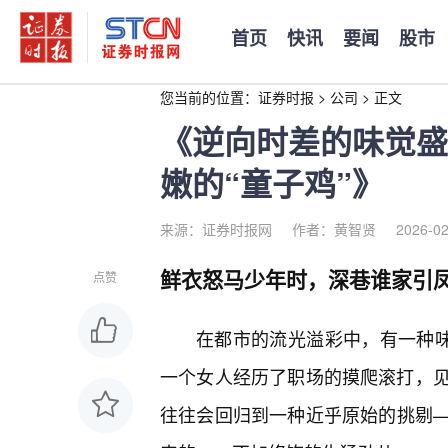
首页
快讯
要闻
股市
您当前的位置：
证券时报
>
公司
>
正文
《逆向时差的味觉盛
嫩的“童子鸡”》
来源：证券时报网
作者：黄智贤
2026-02
鲜衣怒马少年时，深巷谁家引
点赞
在都市的流光溢彩中，有一种味
一个女人经历了职场的摸爬滚打，
往往会回归到一种近乎原始的挑剔