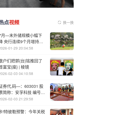
热点
视频
换一换
7月—末外储规模小幅下
降 央行连续9个月增持黄
金
2026-01-29 20:04:58
散户们把郭{台}铭推回了
首富宝{座} | 棱镜
2026-02-03 04:10:58
证券代,码—：603031 股
票简称：安孚科技 编号：
2025-071
2026-02-03 21:29:58
卡!特彼勒预警：今年关税