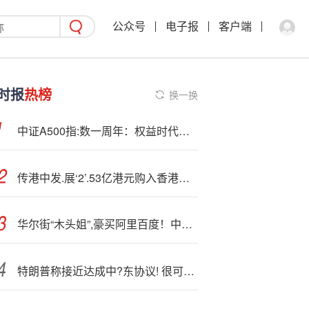
公众号
电子报
客户端
时报
热榜
换一换
中证A500指:数一周年：权益时代的“普适”配置方案
传港中发.展‘2’.53亿港元购入香港中环Ovolo Central物业
华尔街“木头姐”,豪买阿里百度！中国科技股被重估
特朗普称接近达成中?东协议! 很可能前往埃及