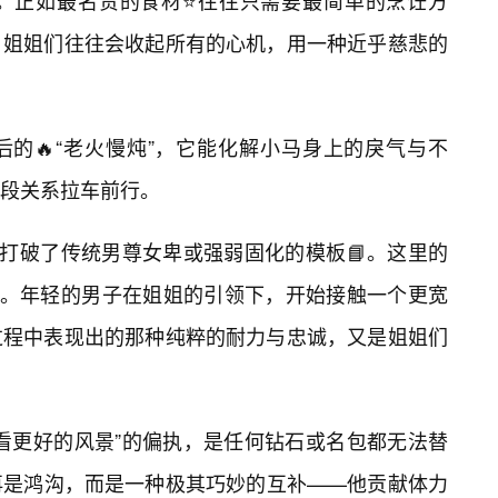
。正如最名贵的食材⭐往往只需要最简单的烹饪方
，姐姐们往往会收起所有的心机，用一种近乎慈悲的
的🔥“老火慢炖”，它能化解小马身上的戾气与不
段关系拉车前行。
它打破了传统男尊女卑或强弱固化的模板📘。这里的
随。年轻的男子在姐姐的引领下，开始接触一个更宽
过程中表现出的那种纯粹的耐力与忠诚，又是姐姐们
看更好的风景”的偏执，是任何钻石或名包都无法替
再是鸿沟，而是一种极其巧妙的互补——他贡献体力