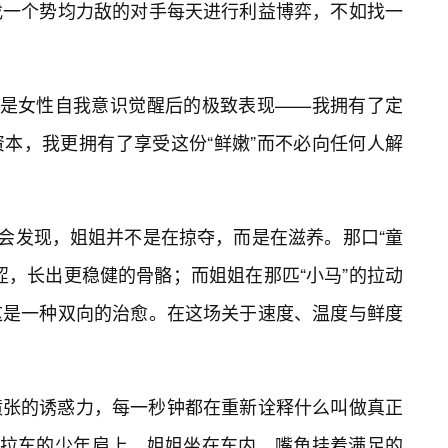
找一个势均力敌的对手每天进行利益博弈，不如找一
上是女性自我意识觉醒后的极致表现——我拥有了定
本，我更拥有了享受这份“鲜嫩”而不必向任何人解
会发现，姐姐并不是在掠夺，而是在滋养。那口“童
涩，长出更稳健的骨骼；而姐姐在那匹“小马”的拉动
这是一种双向的治愈。在这场关于速度、温度与鲜度
偾张的诱惑力，每一秒钟都在重新诠释什么叫做真正
在拉车的少年肩上，姐姐坐在车内，嘴角挂着满足的