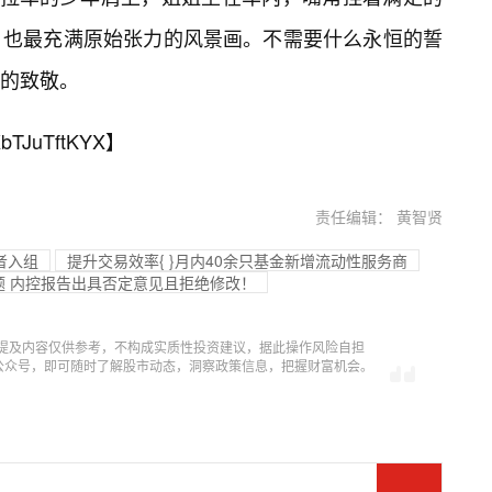
、也最充满原始张力的风景画。不需要什么永恒的誓
的致敬。
bTJuTftKYX
】
责任编辑： 黄智贤
患者入组
提升交易效率{ }月内40余只基金新增流动性服务商
问题 内控报告出具否定意见且拒绝修改！
提及内容仅供参考，不构成实质性投资建议，据此操作风险自担
信公众号，即可随时了解股市动态，洞察政策信息，把握财富机会。