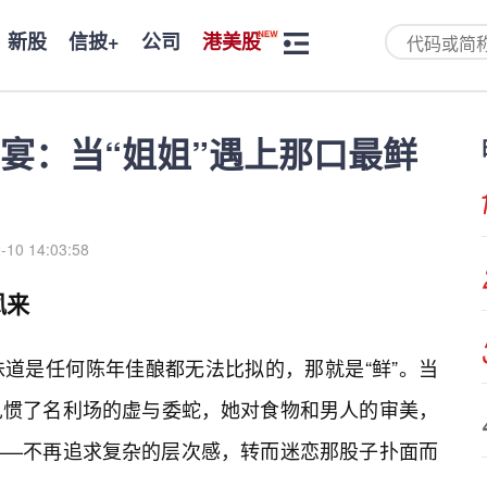
新股
信披+
公司
港美股
宴：当“姐姐”遇上那口最鲜
-10 14:03:58
凤来
道是任何陈年佳酿都无法比拟的，那就是“鲜”。当
见惯了名利场的虚与委蛇，她对食物和男人的审美，
——不再追求复杂的层次感，转而迷恋那股子扑面而