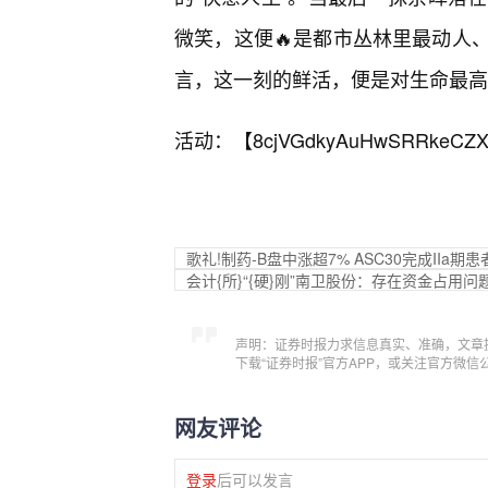
微笑，这便🔥是都市丛林里最动人
言，这一刻的鲜活，便是对生命最高
活动：【
8cjVGdkyAuHwSRRkeCZX
歌礼!制药-B盘中涨超7% ASC30完成IIa期
会计{所}“{硬}刚”南卫股份：存在资金占用
声明：证券时报力求信息真实、准确，文章
下载“证券时报”官方APP，或关注官方微
网友评论
登录
后可以发言