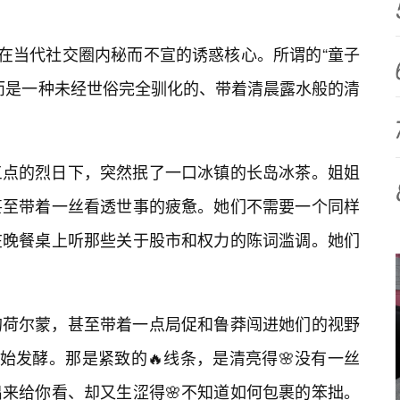
境在当代社交圈内秘而不宣的诱惑核心。所谓的“童子
而是一种未经世俗完全驯化的、带着清晨露水般的清
三点的烈日下，突然抿了一口冰镇的长岛冰茶。姐姐
甚至带着一丝看透世事的疲惫。她们不需要一个同样
在晚餐桌上听那些关于股市和权力的陈词滥调。她们
的荷尔蒙，甚至带着一点局促和鲁莽闯进她们的视野
始发酵。那是紧致的🔥线条，是清亮得🌸没有一丝
来给你看、却又生涩得🌸不知道如何包裹的笨拙。